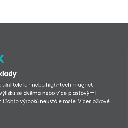
K
áklady
mobilní telefon nebo high-tech magnet
 výlisků se dvěma nebo více plastovými
ěchto výrobků neustále roste. Vícesložkové