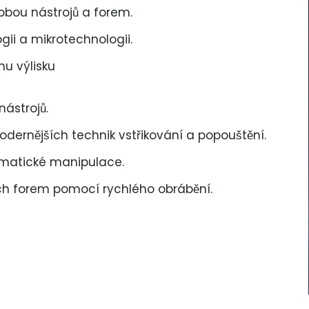
robou nástrojů a forem.
gii a mikrotechnologii.
hu výlisku
ástrojů.
ernějších technik vstřikování a popouštění.
omatické manipulace.
ch forem pomocí rychlého obrábění.