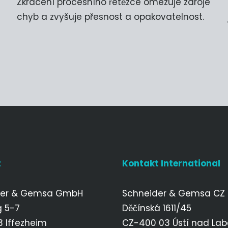
Zkrácení procesního řetězce omezuje zdroje
chyb a zvyšuje přesnost a opakovatelnost.
t
Kontakt International
der & Gemsa GmbH
Schneider & Gemsa CZ s.
g 5-7
Děčínská 1611/45
 Iffezheim
CZ-400 03 Ústí nad La