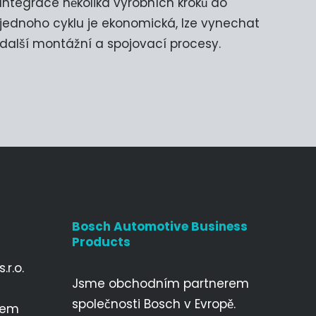
Integrace několika výrobních kroků do
jednoho cyklu je ekonomická, lze vynechat
další montážní a spojovací procesy.
Bosch Automotive Business
Products
r.o.
Jsme obchodním partnerem
společnosti Bosch v Evropě.
bem