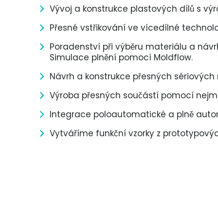
Vývoj a konstrukce plastových dílů s vý
Přesné vstřikování ve vícedílné technolo
Poradenství při výběru materiálu a návr
Simulace plnění pomocí Moldflow.
Návrh a konstrukce přesných sériových n
Výroba přesných součástí pomocí nejmod
Integrace poloautomatické a plně aut
Vytváříme funkční vzorky z prototypový