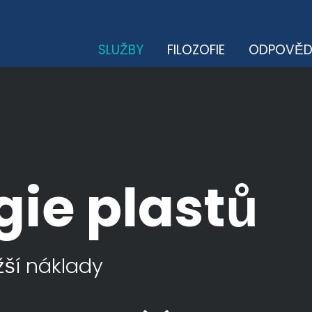
SLUŽBY
FILOZOFIE
ODPOVĚD
ie plastů
ižší náklady