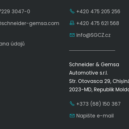
7229 3047-0
+420 475 205 256
schn
d
r-g
ms
c
m
+420 475 621 568
nf
SGCZ
cz
ana údajů
Schneider & Gemsa
Automotive s.r.l.
Str. Otovasca 29, Chișin
2023-MD, Republik Mold
+373 (68) 150 367
Napište e-mail