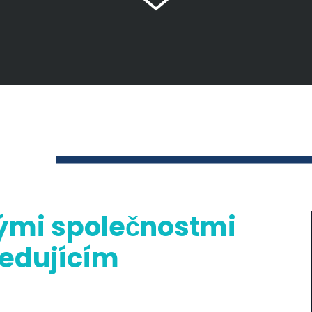
kými společnostmi
ledujícím