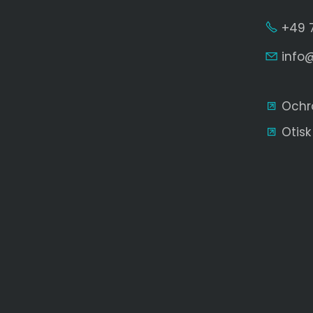
+49 
nf
Ochr
Otisk