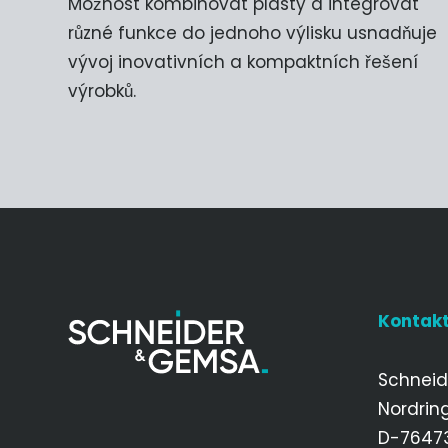
Možnost kombinovat plasty a integrovat
různé funkce do jednoho výlisku usnadňuje
vývoj inovativních a kompaktních řešení
výrobků.
Kontak
Schnei
Nordrin
D-76473