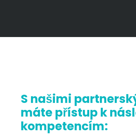
S našimi partners
máte přístup k nás
kompetencím: