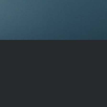
Kontakt
Schneider & Gemsa GmbH
Nordring 5-7
D-76473 Iffezheim