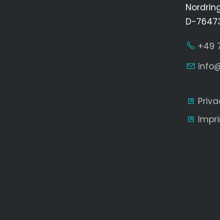
Nordrin
D-76473
+49 
nf
Priva
Impri