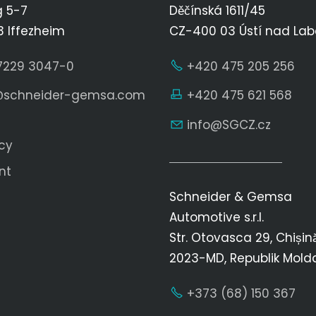
g 5-7
Děčínská 1611/45
 Iffezheim
CZ-400 03 Ústí nad La
7229 3047-0
+420 475 205 256
schn
d
r-g
ms
c
m
+420 475 621 568
nf
SGCZ
cz
cy
nt
Schneider & Gemsa
Automotive s.r.l.
Str. Otovasca 29, Chișin
2023-MD, Republik Mold
+373 (68) 150 367