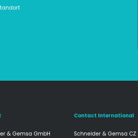
Standort
t
Contact International
der & Gemsa GmbH
Schneider & Gemsa CZ s.