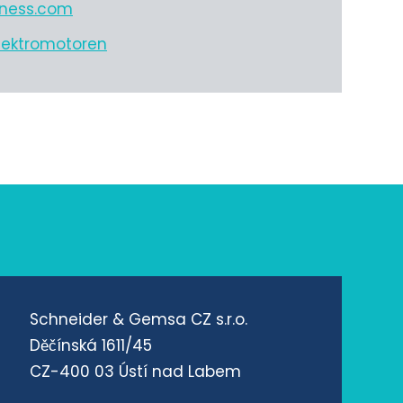
iness.com
lektromotoren
Schneider & Gemsa CZ s.r.o.
Děčínská 1611/45
CZ-400 03 Ústí nad Labem