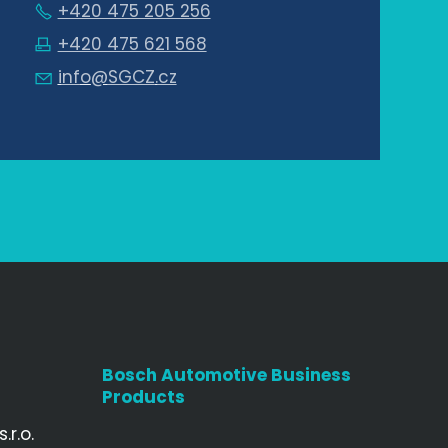
+420 475 205 256
+420 475 621 568
nf
SGCZ
cz
Bosch Automotive Business
Products
r.o.