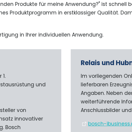
enden Produkte für meine Anwendung?" ist schnell bea
es Produktprogramm in erstklassiger Qualität. Damit
rtigung in Ihrer individuellen Anwendung.
Relais und Hu
1.
Im vorliegenden Onl
Erstausrüstung und
lieferbaren Erzeugni
Angaben. Neben den
weiterführende Infor
steller von
Anschlussbilder un
satz innovativer
bosch-ibusiness
ng. Bosch